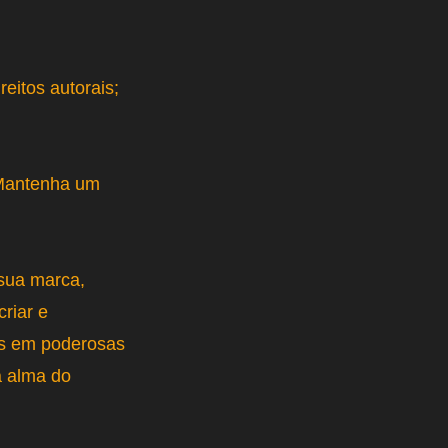
eitos autorais;
 Mantenha um
 sua marca,
riar e
ns em poderosas
a alma do