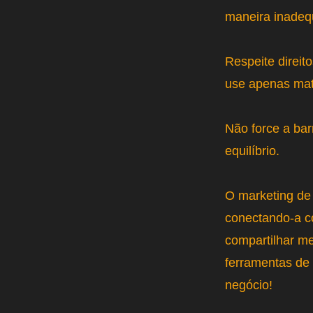
maneira inadeq
Respeite direit
use apenas mate
Não force a ba
equilíbrio.
O marketing de
conectando-a co
compartilhar m
ferramentas de 
negócio!