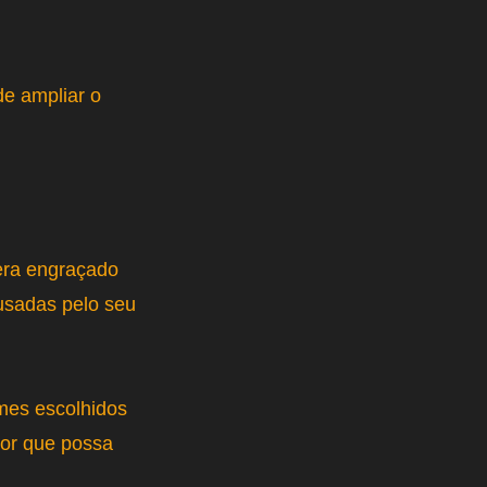
de ampliar o
era engraçado
usadas pelo seu
mes escolhidos
mor que possa