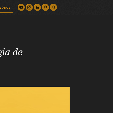
EÚDOS
ia de