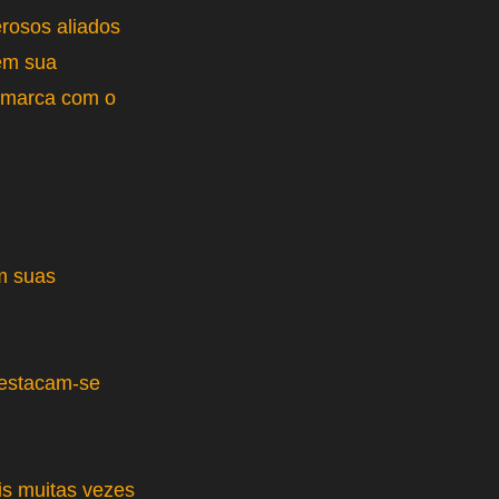
rosos aliados
 em sua
a marca com o
m suas
destacam-se
is muitas vezes