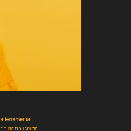
a ferramenta
de de transmitir