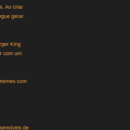
. Ao criar
egue gerar
ger King
ar com um
r memes com
 sensíveis de