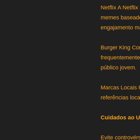
Netflix A Netfl
memes baseados
engajamento ma
Burger King Co
frequentemente
público jovem.
Marcas Locais 
referências loc
Cuidados ao U
Evite controvér