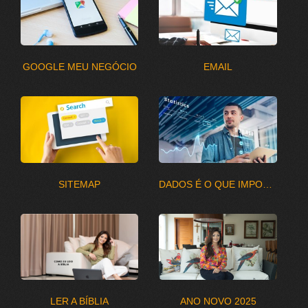
GOOGLE MEU NEGÓCIO
EMAIL
SITEMAP
DADOS É O QUE IMPORTA
LER A BÍBLIA
ANO NOVO 2025