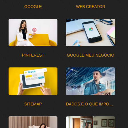
GOOGLE
WEB CREATOR
PINTEREST
GOOGLE MEU NEGÓCIO
SITEMAP
DADOS É O QUE IMPORTA